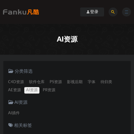
登录
AI资源
分类筛选
C4D资源
软件仓库
PS资源
影视后期
字体
待归类
AE资源
AI资源
PR资源
AI资源
AI插件
相关标签