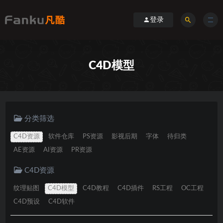
登录
C4D模型
分类筛选
C4D资源
软件仓库
PS资源
影视后期
字体
待归类
AE资源
AI资源
PR资源
C4D资源
纹理贴图
C4D模型
C4D教程
C4D插件
RS工程
OC工程
C4D预设
C4D软件