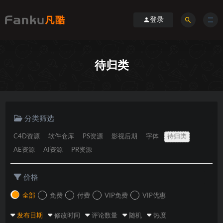
登录
待归类
分类筛选
C4D资源
软件仓库
PS资源
影视后期
字体
待归类
AE资源
AI资源
PR资源
价格
全部
免费
付费
VIP免费
VIP优惠
发布日期
修改时间
评论数量
随机
热度