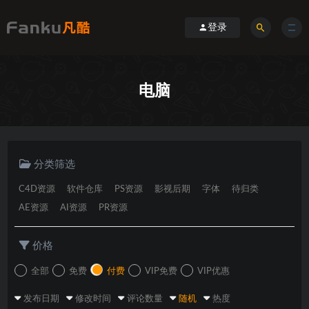
登录
电脑
分类筛选
C4D资源
软件仓库
PS资源
影视后期
字体
待归类
AE资源
AI资源
PR资源
价格
全部
免费
付费
VIP免费
VIP优惠
发布日期
修改时间
评论数量
随机
热度