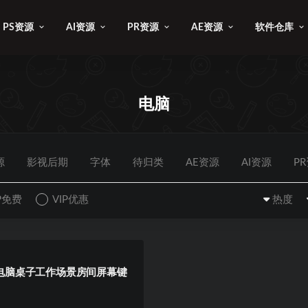
PS资源
AI资源
PR资源
AE资源
软件仓库
电脑
源
影视后期
字体
待归类
AE资源
AI资源
P
IP免费
VIP优惠
热度
-电脑桌子工作场景房间屏幕键