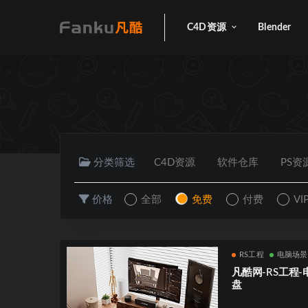
C4D资源
Blender
分类筛选
C4D资源
软件仓库
PS资
价格
全部
免费
付费
V
RS工程
电脑场景
凡酷网-RS工程
盘